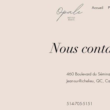
Accueil
P
Nous cont
460 Boulevard du Séminai
Jean-sur-Richelieu, QC, C
514-705-5151