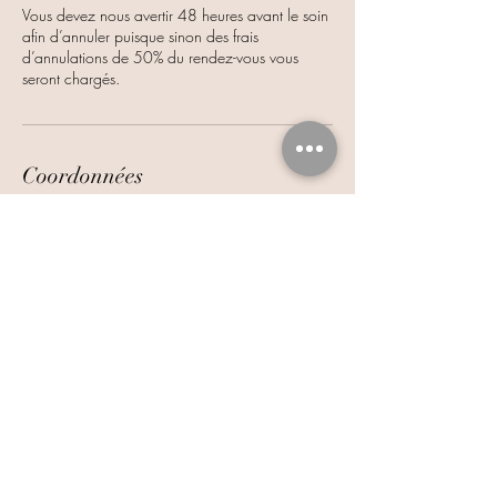
Vous devez nous avertir 48 heures avant le soin
afin d’annuler puisque sinon des frais
d’annulations de 50% du rendez-vous vous
seront chargés.
Coordonnées
460 Boulevard du Séminaire Nord, Saint-Jean-
sur-Richelieu, QC, Canada
+15147055151
opale.institutbeaute@outlook.com
Opale institut beauté