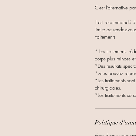
C’est l’alternative pa
Il est recommandé d’e
limite de rendez-vou
traitements
* Les traitements réd
corps plus minces et
*Des résultats spect
*vous pouvez repren
*Les traitements sont
chirurgicales.
Politique d'ann
Vous devez nous aver