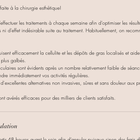
rfaite à la chirurgie esthétique!
ffectuer les traitements à chaque semaine afin d’optimiser les résulta
s ni d’effet indésirable suite au traitement. Habituellement, on rec
uisent efficacement la cellulite et les dépôts de gras localisés et aid
 plus galbés.
aculaires sont évidents après un nombre relativement faible de séanc
dre immédiatement vos activités régulières.
 d'excellentes alternatives non invasives, sûres et sans douleur aux 
ulation
tir 48 heures avant le soin afin d’annuler puisque sinon des frais