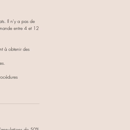
ts. Il n’y a pas de
ommande entre 4 et 12
ent à obtenir des
es.
procédures
 d’annulations de 50%