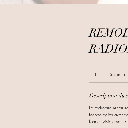
REMOD
RADI
Selon
la
1 h
1
Selon la 
zone
Description du s
La radiofréquence sc
technologies avancées
formes visiblement p