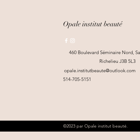
Opale institut beauté
460 Boulevard Séminaire Nord, Sai
Richelieu J3B 5L3
opale.institutbeaute@outlook.com
514-705-5151
©2023 par Opale institut beauté.