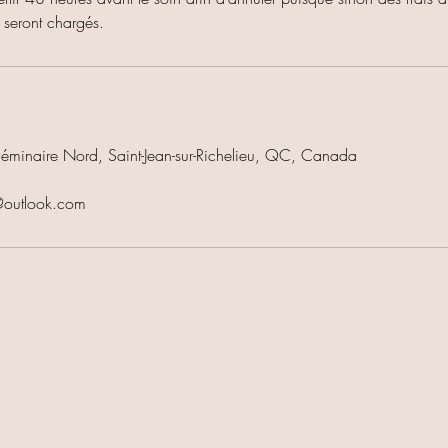
 seront chargés.
minaire Nord, Saint-Jean-sur-Richelieu, QC, Canada
e@outlook.com